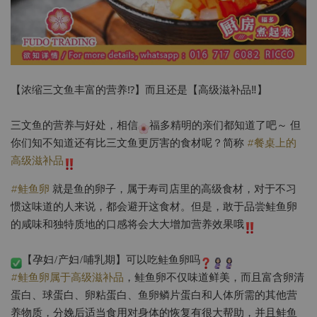
【浓缩三文鱼丰富的营养⁉️】而且还是【高级滋补品‼️】
三文鱼的营养与好处，相信
福多精明的亲们都知道了吧～ 但
你们知不知道还有比三文鱼更厉害的食材呢？简称
#餐桌上的
高级滋补品
#鲑鱼卵
就是鱼的卵子，属于寿司店里的高级食材，对于不习
惯这味道的人来说，都会避开这食材。但是，敢于品尝鲑鱼卵
的咸味和独特质地的口感将会大大增加营养效果哦
【孕妇/产妇/哺乳期】可以吃鲑鱼卵吗
#鲑鱼卵属于高级滋补品
，鲑鱼卵不仅味道鲜美，而且富含卵清
蛋白、球蛋白、卵粘蛋白、鱼卵鳞片蛋白和人体所需的其他营
养物质，分娩后适当食用对身体的恢复有很大帮助，并且鲑鱼