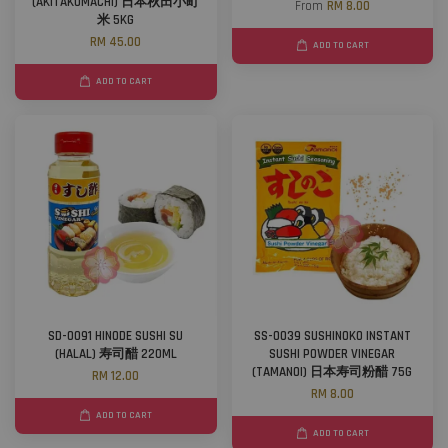
(AKITAKOMACHI) 日本秋田小町
From
RM 8.00
米 5KG
RM 45.00
ADD TO CART
ADD TO CART
SD-0091 HINODE SUSHI SU
SS-0039 SUSHINOKO INSTANT
(HALAL) 寿司醋 220ML
SUSHI POWDER VINEGAR
(TAMANOI) 日本寿司粉醋 75G
RM 12.00
RM 8.00
ADD TO CART
ADD TO CART