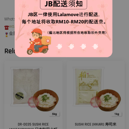
WhatsApp: 016 717 6082 (Ricco)
wa.me/60167176082
金牌店长随时为你服务
Related products
DR-0035 SUSHI RICE
SUSHI RICE (HIKARI) 寿司米