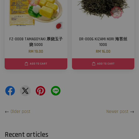
FZ-0008 TAMAGOYAKI 厚烧玉子
DR-0006 KIZAMI NORI 海苔丝
烧 500G
100G
RM 19.00
RM 16.00
ADD TO CART
ADD TO CART
←
Older post
Newer post
→
Recent articles