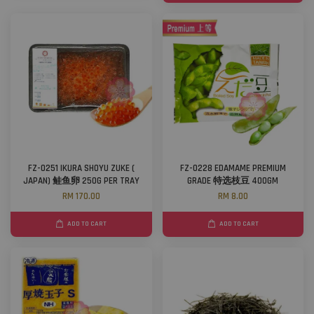
FZ-0251 IKURA SHOYU ZUKE (
FZ-0228 EDAMAME PREMIUM
JAPAN) 鲑鱼卵 250G PER TRAY
GRADE 特选枝豆 400GM
RM 170.00
RM 8.00
ADD TO CART
ADD TO CART