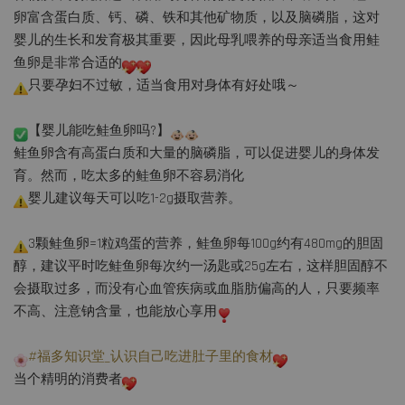
卵富含蛋白质、钙、磷、铁和其他矿物质，以及脑磷脂，这对
婴儿的生长和发育极其重要，因此母乳喂养的母亲适当食用鲑
鱼卵是非常合适的
只要孕妇不过敏，适当食用对身体有好处哦～
【婴儿能吃鲑鱼卵吗?】
鲑鱼卵含有高蛋白质和大量的脑磷脂，可以促进婴儿的身体发
育。然而，吃太多的鲑鱼卵不容易消化
婴儿建议每天可以吃1-2g摄取营养。
3颗鲑鱼卵=1粒鸡蛋的营养，鲑鱼卵每100g约有480mg的胆固
醇，建议平时吃鲑鱼卵每次约一汤匙或25g左右，这样胆固醇不
会摄取过多，而没有心血管疾病或血脂肪偏高的人，只要频率
不高、注意钠含量，也能放心享用
#福多知识堂_认识自己吃进肚子里的食材
当个精明的消费者