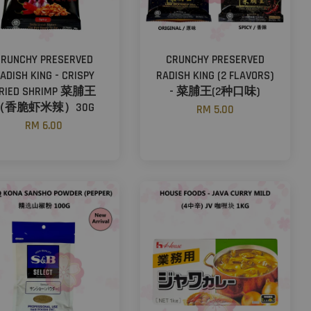
CRUNCHY PRESERVED
CRUNCHY PRESERVED
ADISH KING - CRISPY
RADISH KING (2 FLAVORS)
RIED SHRIMP 菜脯王
- 菜脯王(2种口味)
（香脆虾米辣）30G
RM 5.00
RM 6.00