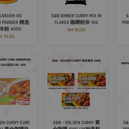
KARASHI KO
S&B DINNER CURRY MIX IN
S
D POWDER 精选
FLAKES 咖喱粉块 1KG
PO
末粉 400G
RM 85.00
M 70.00
EN CURRY CUBE
S&B - GOLDEN CURRY 黄
S&