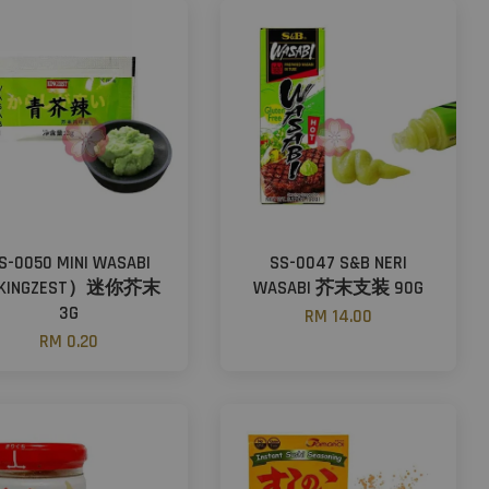
S-0050 MINI WASABI
SS-0047 S&B NERI
KINGZEST）迷你芥末
WASABI 芥末支装 90G
3G
RM 14.00
RM 0.20