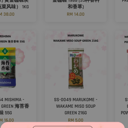
OIX) 黄金咖喱块
金咖喱 198G (35种香料
PR
菜风味） 1KG
和香草)
M 38.00
RM 14.00
4 MISHIMA -
SS-0049 MARUKOME -
S
KE GREEN 海苔香
WAKAME MISO SOUP
味 55G
GREEN 216G
POW
M 16.00
RM 5.00