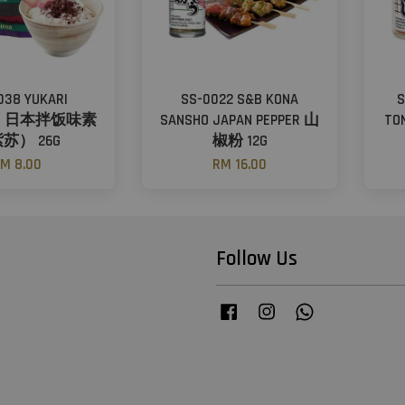
038 YUKARI
SS-0022 S&B KONA
S
MA) 日本拌饭味素
SANSHO JAPAN PEPPER 山
TO
苏） 26G
椒粉 12G
M 8.00
RM 16.00
Follow Us
Facebook
Instagram
Whatsapp