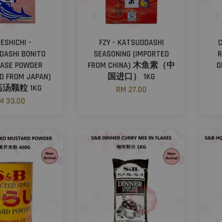
ESHICHI -
FZY - KATSUODASHI
DASHI BONITO
SEASONING (IMPORTED
R
BASE POWDER
FROM CHINA) 木鱼素（中
D
D FROM JAPAN)
国进口） 1KG
汤颗粒 1KG
RM 27.00
M 33.00