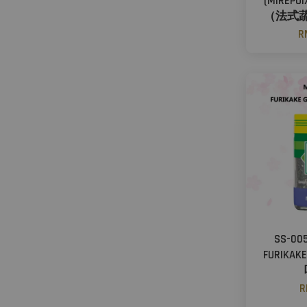
(MIREP
（法式蔬
R
SS-005
FURIKA
R