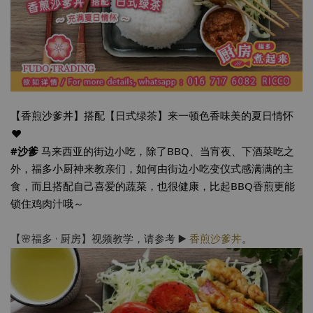
【香煎沙爹丼】搭配【日式绿茶】来一顿色香味美的夏日情怀
❤︎
#沙爹
马来西亚的街边小吃，除了BBQ、当宵夜、下酒菜吃之
外，福多小厨神来教亲们，如何由街边小吃变仪式感满满的主
食，而且搭配自己喜爱的蔬菜，也很健康，比起BBQ香煎更能
锁住鸡肉汁哦～
【🌸福多 • 厨房】视频教学，请参考
▶️
香煎沙爹丼
。