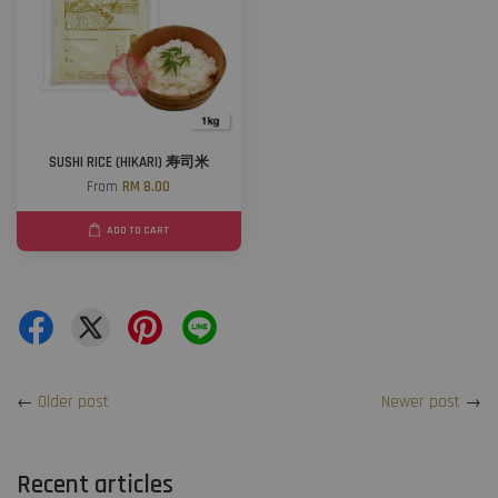
SUSHI RICE (HIKARI) 寿司米
From
RM 8.00
ADD TO CART
←
Older post
Newer post
→
Recent articles